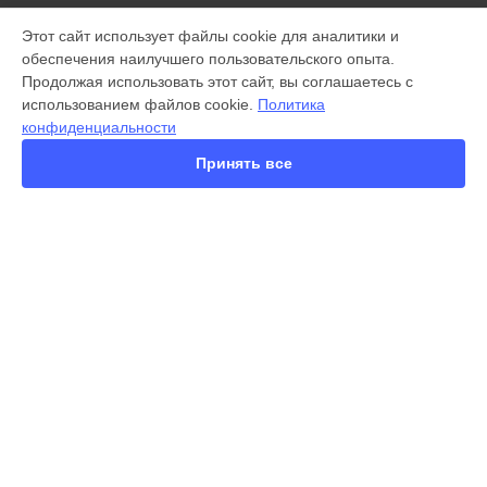
МОДЕЛИ
Этот сайт использует файлы cookie для аналитики и
обеспечения наилучшего пользовательского опыта.
X300 Pro
Продолжая использовать этот сайт, вы соглашаетесь с
X200 FE
использованием файлов cookie.
Политика
X200 Ultra
конфиденциальности
X200 Pro
X200 Pro mini
Принять все
V60 Lite
V60
V50
Y22
Y35
СТРАНИЦЫ
Y36
Гарантия
Y78
Доставка
Y53s
Контакты
Y33s
Карта сайта
Y17
V17
V17 Neo
КОНТАКТЫ
Y19
+7 (800) 350-44-53