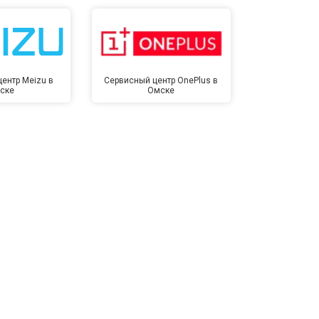
ентр Meizu в
Сервисный центр OnePlus в
Сервисный 
ске
Омске
Ом