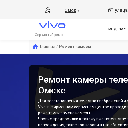
V17
улица
Омск
▼
Y19
V21
V23
МОДЕЛИ
V23
Сервисный ремонт
X50
Главная
/
Ремонт камеры
Y1s
Y21
Y31
Y12
Ремонт камеры теле
Омске
Для восстановления качества изображений и
Vivo, в фирменном сервисном центре проводи
ремонт или замена камеры.
Частые предпосылки к такому вмешательству
повреждения, такие как царапины на объектив