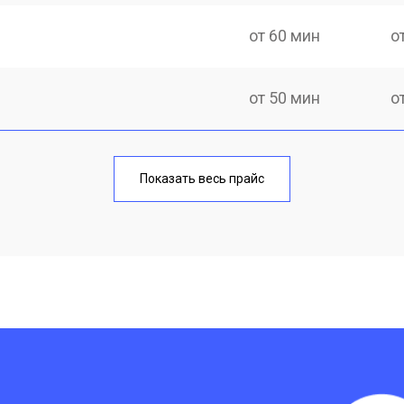
от 60 мин
о
от 50 мин
о
лаги
от 90 мин
о
Показать весь прайс
от 70 мин
о
от 70 мин
о
?