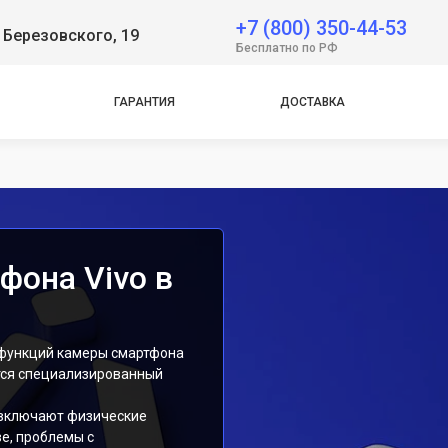
 Neo
+7 (800) 350-44-53
 Березовского, 19
Бесплатно по РФ
e
ГАРАНТИЯ
ДОСТАВКА
e
фона Vivo в
 функций камеры смартфона
тся специализированный
 включают физические
е, проблемы с